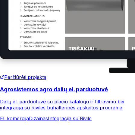
Peržiūrėti projektą
Agrosistemos agro dalių el. parduotuvė
Dalių el. parduotuvė su plačiu katalogu ir filtravimu bei
integracija su Riviles buhalterinės apskaitos programa
El. komercija
Dizainas
Integracija su Rivile