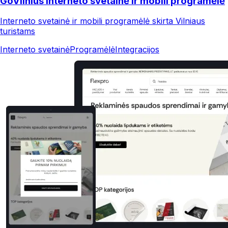
GoVilnius interneto svetainė ir mobili programėlė
Interneto svetainė ir mobili programėlė skirta Vilniaus
turistams
Interneto svetainė
Programėlė
Integracijos