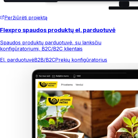
Peržiūrėti projektą
Flexpro spaudos produktų el. parduotuvė
Spaudos produktų parduotuvė, su lanksčiu
konfigūratoriumi, B2C/B2C klientais
El. parduotuvė
B2B/B2C
Prekių konfigūratorius