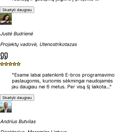
Skaityti daugiau
Justė Budrienė
Projektų vadovė, Utenostrikotazas
"
Esame labai patenkinti E-bros programavimo
paslaugomis, kuriomis sėkmingai naudojamės
jau daugiau nei 6 metus. Per visą šį laikota...
"
Skaityti daugiau
Andrius Butvilas
Direktorius, Moremins Lietuva