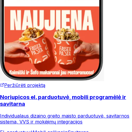
Peržiūrėti projektą
Noriupicos el. parduotuvė, mobili programėlė ir
savitarna
Individualaus dizaino greito maisto parduotuvė, savitarnos
sistema, VVS ir mokėjimų integracijos