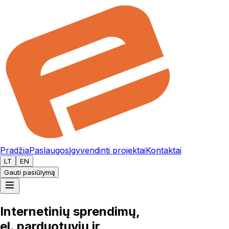
Pradžia
Paslaugos
Įgyvendinti projektai
Kontaktai
LT
EN
Gauti pasiūlymą
Internetinių sprendimų,
el. parduotuvių
ir