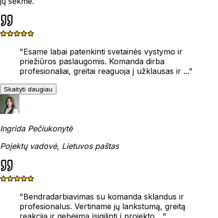
jų sėkme.
"
Esame labai patenkinti svetainės vystymo ir
priežiūros paslaugomis. Komanda dirba
profesionaliai, greitai reaguoja į užklausas ir ...
"
Skaityti daugiau
Ingrida Pečiukonytė
Pojektų vadovė, Lietuvos paštas
"
Bendradarbiavimas su komanda sklandus ir
profesionalus. Vertiname jų lankstumą, greitą
reakciją ir gebėjimą įsigilinti į projekto ...
"