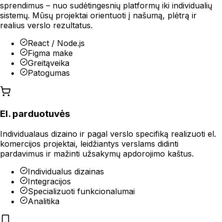
sprendimus – nuo sudėtingesnių platformų iki individualių
sistemų. Mūsų projektai orientuoti į našumą, plėtrą ir
realius verslo rezultatus.
React / Node.js
Figma make
Greitąveika
Patogumas
El. parduotuvės
Individualaus dizaino ir pagal verslo specifiką realizuoti el.
komercijos projektai, leidžiantys verslams didinti
pardavimus ir mažinti užsakymų apdorojimo kaštus.
Individualus dizainas
Integracijos
Specializuoti funkcionalumai
Analitika