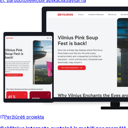
El. parduotuvė
Mobili aplikacija
Savitarna
Peržiūrėti projektą