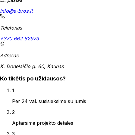
info@e-bros.lt
Telefonas
+370 662 62979
Adresas
K. Donelaičio g. 60, Kaunas
Ko tikėtis po užklausos?
1
Per 24 val. susisieksime su jumis
2
Aptarsime projekto detales
3