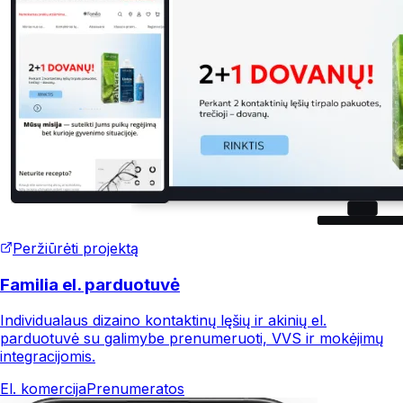
Peržiūrėti projektą
Familia el. parduotuvė
Individualaus dizaino kontaktinų lęšių ir akinių el.
parduotuvė su galimybe prenumeruoti, VVS ir mokėjimų
integracijomis.
El. komercija
Prenumeratos