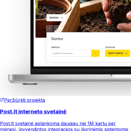
Peržiūrėti projektą
Post.lt interneto svetainė
Post.lt svetainė aplankoma daugiau nei 1M kartų per
mėnesį, įgyvendintos integracijos su išorinėmis sistemomis